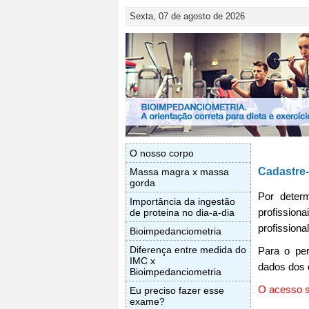
Sexta, 07 de agosto de 2026
O nosso corpo
Cadastre
Massa magra x massa
gorda
Por deter
Importância da ingestão
profissio
de proteina no dia-a-dia
profissional
Bioimpedanciometria
Diferença entre medida do
Para o per
IMC x
dados dos 
Bioimpedanciometria
O acesso s
Eu preciso fazer esse
exame?