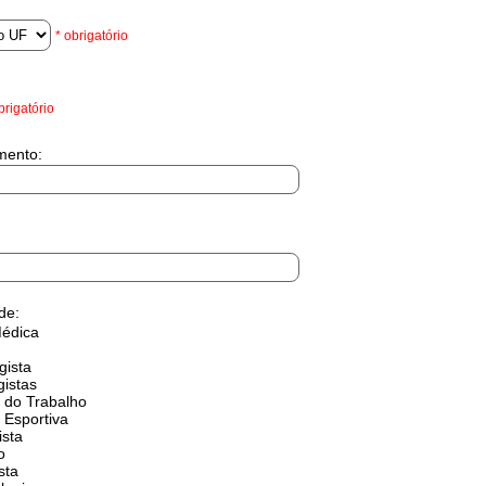
* obrigatório
brigatório
mento:
de:
Médica
gista
gistas
 do Trabalho
 Esportiva
ista
o
sta