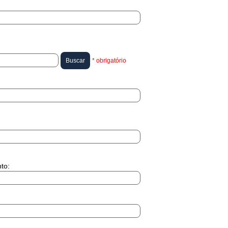
* obrigatório
to: