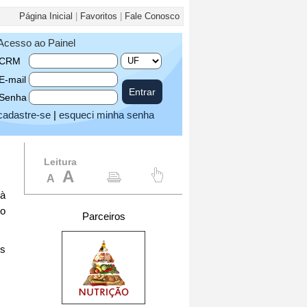
Página Inicial
|
Favoritos
|
Fale Conosco
Acesso ao Painel
CRM
E-mail
Senha
cadastre-se
|
esqueci minha senha
Leitura
A
A
 à
o
Parceiros
os